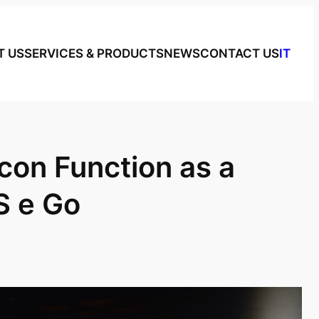
T US
SERVICES & PRODUCTS
NEWS
CONTACT US
IT
con Function as a
S e Go