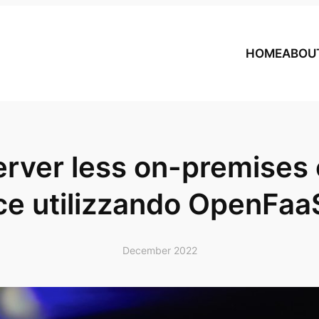
HOME
ABOU
server less on-premises 
ce utilizzando OpenFaa
December 2022