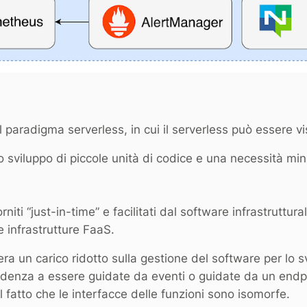
 paradigma serverless, in cui il serverless può essere v
o sviluppo di piccole unità di codice e una necessità mini
niti “just-in-time” e facilitati dal software infrastruttura
se infrastrutture FaaS.
ra un carico ridotto sulla gestione del software per lo s
tendenza a essere guidate da eventi o guidate da un e
l fatto che le interfacce delle funzioni sono isomorfe.